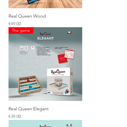
Real Queen Wood
Price
€49.00
The game
Real Queen Elegant
Price
€39.00